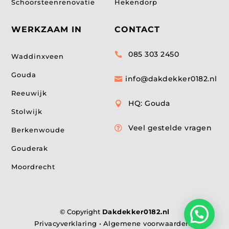
Schoorsteenrenovatie
Hekendorp
WERKZAAM IN
CONTACT
085 303 2450

Waddinxveen
Gouda
info@dakdekker0182.nl

Reeuwijk
HQ: Gouda

Stolwijk
Veel gestelde vragen

Berkenwoude
Gouderak
Moordrecht
© Copyright
Dakdekker0182.nl
Privacyverklaring
•
Algemene voorwaarden
•