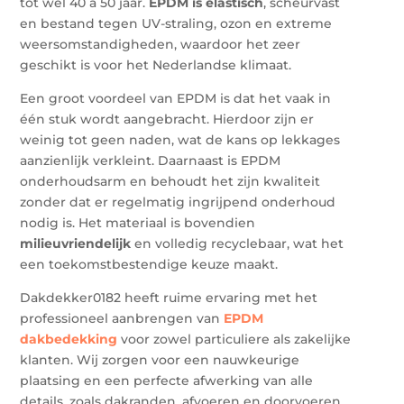
tot wel 40 à 50 jaar.
EPDM is elastisch
, scheurvast
en bestand tegen UV-straling, ozon en extreme
weersomstandigheden, waardoor het zeer
geschikt is voor het Nederlandse klimaat.
Een groot voordeel van EPDM is dat het vaak in
één stuk wordt aangebracht. Hierdoor zijn er
weinig tot geen naden, wat de kans op lekkages
aanzienlijk verkleint. Daarnaast is EPDM
onderhoudsarm en behoudt het zijn kwaliteit
zonder dat er regelmatig ingrijpend onderhoud
nodig is. Het materiaal is bovendien
milieuvriendelijk
en volledig recyclebaar, wat het
een toekomstbestendige keuze maakt.
Dakdekker0182 heeft ruime ervaring met het
professioneel aanbrengen van
EPDM
dakbedekking
voor zowel particuliere als zakelijke
klanten. Wij zorgen voor een nauwkeurige
plaatsing en een perfecte afwerking van alle
details, zoals dakranden, afvoeren en doorvoeren.