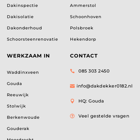
Dakinspectie
Ammerstol
Dakisolatie
Schoonhoven
Dakonderhoud
Polsbroek
Schoorsteenrenovatie
Hekendorp
WERKZAAM IN
CONTACT
085 303 2450

Waddinxveen
Gouda
info@dakdekker0182.nl

Reeuwijk
HQ: Gouda

Stolwijk
Veel gestelde vragen

Berkenwoude
Gouderak
Moordrecht