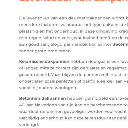
De levensduur van een dak met dakpannen wordt b
meerdere factoren, waaronder het type dakpan, de k
plaatsing en het onderhoud. In deze omgeving kri
met regen, wind en vorst, wat invloed heeft op de c
Een goed aangelegd pannendak kan echter
decenn
zonder grote problemen.
Keramische dakpannen
hebben doorgaans een leve
of langer, mits ze correct zijn geplaatst en regelma
gecontroleerd. Vaak blijven de pannen zelf intact, t
onderdelen zoals panlatten of dakfolie eerder aan ve
vooral bij oudere woningen.
Betonnen dakpannen
hebben gemiddeld een leven
40 jaar. Na verloop van tijd kan de beschermende top
waardoor de pannen gevoeliger worden voor vocht
Met tijdig onderhoud kan deze levensduur aanzienl
verlengd.