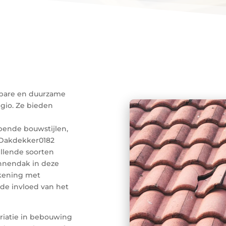
wbare en duurzame
gio. Ze bieden
pende bouwstijlen,
 Dakdekker0182
llende soorten
nnendak in deze
ekening met
 de invloed van het
ariatie in bebouwing