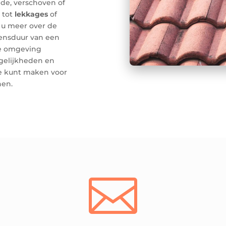
de, verschoven of
 tot
lekkages
of
 u meer over de
ensduur van een
e omgeving
ogelijkheden en
e kunt maken voor
nen.
