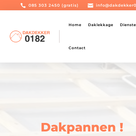

085 303 2450 (gratis)

info@dakdekker0
Home
Daklekkage
Dienst
Contact
Dakpannen !