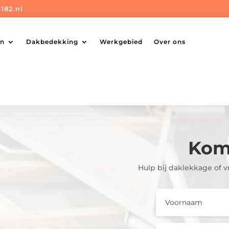
182.nl
en
Dakbedekking
Werkgebied
Over ons
Kom 
Hulp bij daklekkage of 