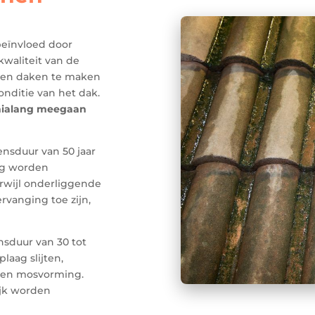
eïnvloed door
waliteit van de
jgen daken te maken
onditie van het dak.
ialang meegaan
nsduur van 50 jaar
tig worden
erwijl onderliggende
rvanging toe zijn,
sduur van 30 tot
laag slijten,
 en mosvorming.
ijk worden